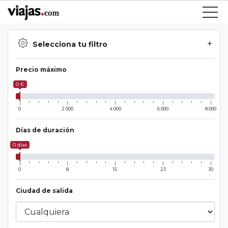
Selecciona tu filtro
Precio máximo
0 €
0
2 000
4 000
6 000
8 000
Días de duración
0 días
0
8
15
23
30
Ciudad de salida