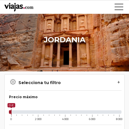
JORDANIA
Selecciona tu filtro
Precio máximo
0 €
0
2 000
4 000
6 000
8 000