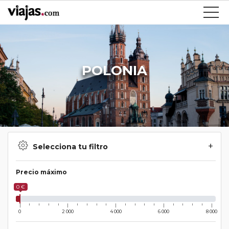
POLONIA
Selecciona tu filtro
Precio máximo
0 €
0
2 000
4 000
6 000
8 000