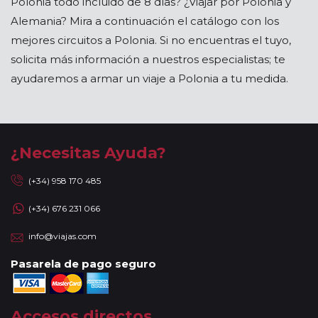
Polonia todo incluido de 8 días? ¿Viajar por Polonia y
Alemania? Mira a continuación el catálogo con los
mejores circuitos a Polonia. Si no encuentras el tuyo,
solicita más información a nuestros especialistas; te
ayudaremos a armar un viaje a Polonia a tu medida.
¿Necesitas Ayuda?
(+34) 958 170 485
(+34) 676 231 066
info@viajas.com
Pasarela de pago seguro
Accesos directos