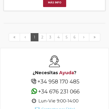
MÁS INFO
1
2
3
4
5
6
¿Necesitas
Ayuda
?
+34 958 170 485
+34 676 231 066
Lun-Vie 9:00-14:00