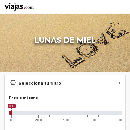
LUNAS DE MIEL
Selecciona tu filtro
Precio máximo
0 €
0
2 000
4 000
6 000
8 000