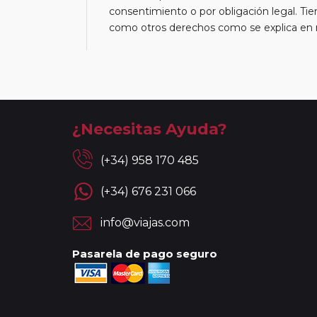
consentimiento o por obligación legal. Tien
como otros derechos como se explica en nu
¿Necesitas Ayuda?
(+34) 958 170 485
(+34) 676 231 066
info@viajas.com
Pasarela de pago seguro