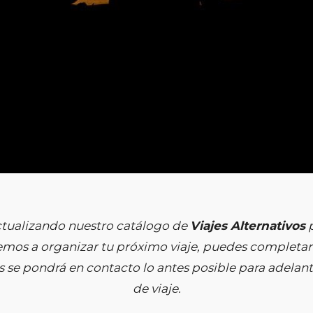
tualizando nuestro catálogo de
Viajes Alternativos
p
emos a organizar tu próximo viaje, puedes completar 
 se pondrá en contacto lo antes posible para adelanta
de viaje.