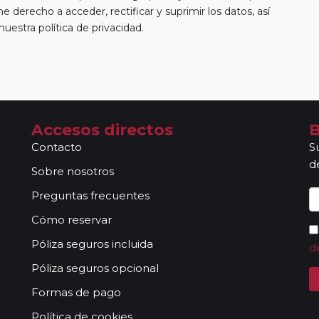
e derecho a acceder, rectificar y suprimir los datos, así
estra política de privacidad.
Accesos directos
B
Contacto
S
d
Sobre nosotros
Preguntas frecuentes
Cómo reservar
Póliza seguros incluida
d
Póliza seguros opcional
Formas de pago
Política de cookies