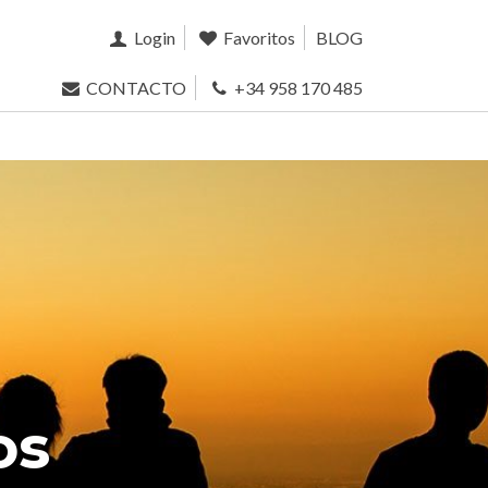
Login
Favoritos
BLOG
CONTACTO
+34 958 170 485
os