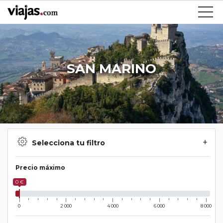
SAN MARINO
Selecciona tu filtro
Precio máximo
0 €
0
2 000
4 000
6 000
8 000