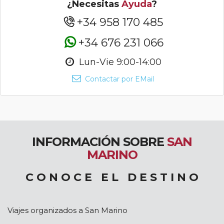
¿Necesitas
Ayuda
?
+34 958 170 485
+34 676 231 066
Lun-Vie 9:00-14:00
Contactar por EMail
INFORMACIÓN SOBRE
SAN
MARINO
C O N O C E E L D E S T I N O
Viajes organizados a San Marino