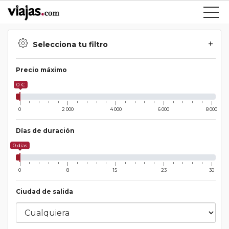
Selecciona tu filtro
Precio máximo
0 €
0
2 000
4 000
6 000
8 000
Días de duración
0 días
0
8
15
23
30
Ciudad de salida