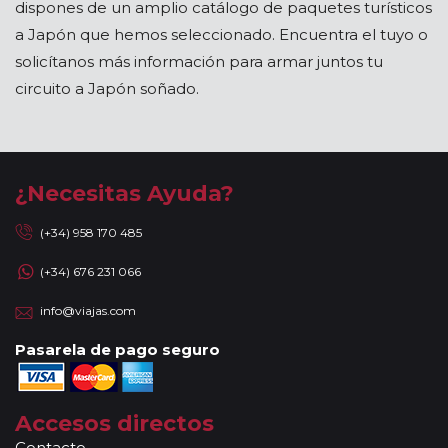
dispones de un amplio catálogo de paquetes turísticos
a Japón que hemos seleccionado. Encuentra el tuyo o
solicítanos más información para armar juntos tu
circuito a Japón soñado.
¿Necesitas Ayuda?
(+34) 958 170 485
(+34) 676 231 066
info@viajas.com
Pasarela de pago seguro
Accesos directos
Contacto