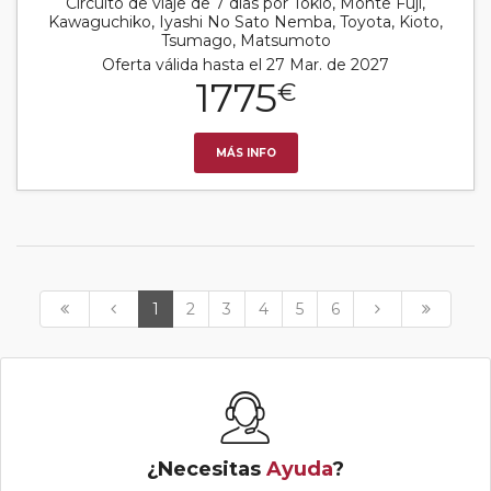
Circuito de viaje de 7 días por Tokio, Monte Fuji,
Kawaguchiko, Iyashi No Sato Nemba, Toyota, Kioto,
Tsumago, Matsumoto
Oferta válida hasta el 27 Mar. de 2027
1775
€
MÁS INFO
1
2
3
4
5
6
¿Necesitas
Ayuda
?