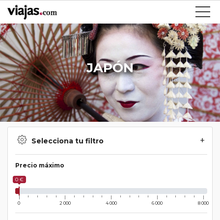
JAPÓN
Selecciona tu filtro
Precio máximo
0 €
0
2 000
4 000
6 000
8 000