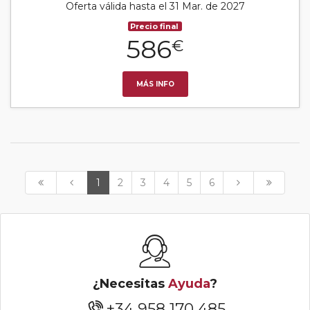
Oferta válida hasta el 31 Mar. de 2027
Precio final
586
€
MÁS INFO
1
2
3
4
5
6
¿Necesitas
Ayuda
?
+34 958 170 485