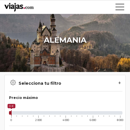
ALEMANIA
Selecciona tu filtro
Precio máximo
0 €
0
2 000
4 000
6 000
8 000