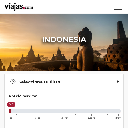
INDONESIA
Selecciona tu filtro
Precio máximo
0 €
0
2 000
4 000
6 000
8 000