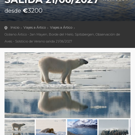
€
3200
desde
Inicio
Viajes a Ártico
Viajes a Ártico
Océano Ártico - Jan Mayen, Borde del Hielo, Spitsbergen, Observación de
Aves - Solsticio de Verano salida 21/06/2027