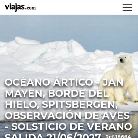
OCÉANO ÁRTICO - JAN
MAYEN, BORDE DEL
HIELO, SPITSBERGEN,
OBSERVACIÓN DE AVES
- SOLSTICIO DE VERANO
SALIDA 21/06/2027
Ref.18664