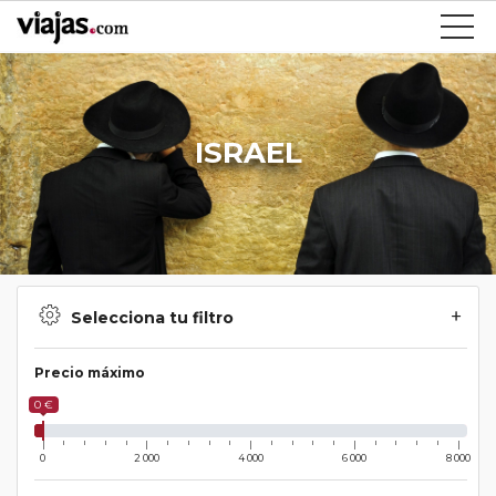
ISRAEL
Selecciona tu filtro
Precio máximo
0 €
0
2 000
4 000
6 000
8 000