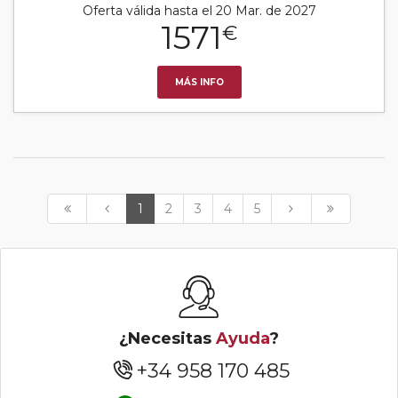
Oferta válida hasta el 20 Mar. de 2027
1571
€
MÁS INFO
1
2
3
4
5
¿Necesitas
Ayuda
?
+34 958 170 485