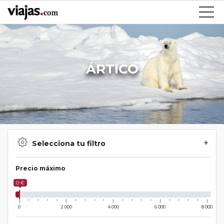
ÁRTICO
Selecciona tu filtro
Precio máximo
0 €
0
2 000
4 000
6 000
8 000