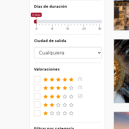
Días de duración
0 días
0
8
15
23
30
Ciudad de salida
Valoraciones
(1)
(1)
(2)
Filtrar por categoría