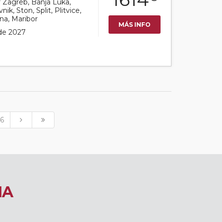
or Zagreb, Banja Luka,
ik, Ston, Split, Plitvice,
ana, Maribor
MÁS INFO
 de 2027
6
IA