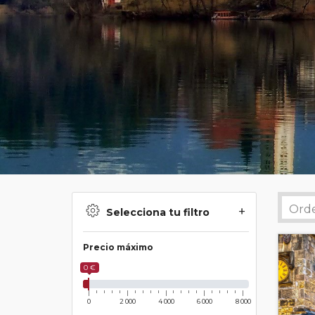
Selecciona tu filtro
Precio máximo
0 €
0
2 000
4 000
6 000
8 000