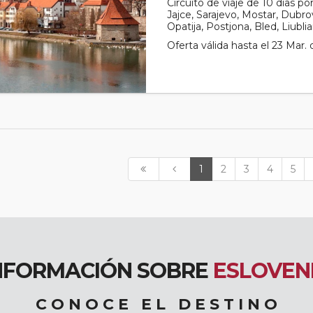
Circuito de viaje de 10 días p
Jajce, Sarajevo, Mostar, Dubrovn
Opatija, Postjona, Bled, Liubli
Oferta válida hasta el 23 Mar.
1
2
3
4
5
NFORMACIÓN SOBRE
ESLOVEN
C O N O C E E L D E S T I N O