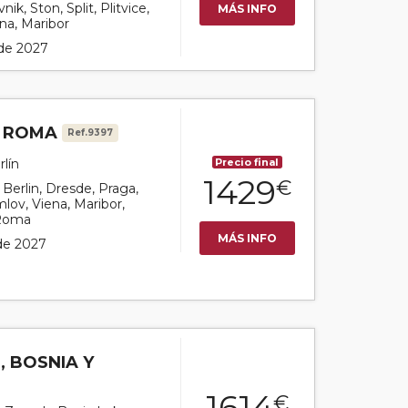
ik, Ston, Split, Plitvice,
MÁS INFO
ana, Maribor
 de 2027
Y ROMA
Ref.9397
rlín
Precio final
1429
€
r Berlin, Dresde, Praga,
lov, Viena, Maribor,
 Roma
MÁS INFO
 de 2027
, BOSNIA Y
1614
€