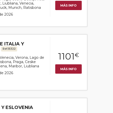
 Liubliana, Venecia,
MÁS INFO
ruck, Munich, Ratisbona
 de 2026
 ITALIA Y
T
Ref.15322
1101
€
r Venecia, Verona, Lago de
isbona, Praga, Ceske
ena, Maribor, Liubliana
MÁS INFO
 de 2026
 Y ESLOVENIA