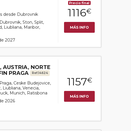
Precio final
1116
€
nes desde Dubrovnik
 Dubrovnik, Ston, Split,
d, Liubliana, Maribor,
MÁS INFO
 de 2027
, AUSTRIA, NORTE
 FIN PRAGA
Ref.14624
1157
€
r Praga, Ceske Budejovice,
 Liubliana, Venecia,
ruck, Munich, Ratisbona
MÁS INFO
 de 2026