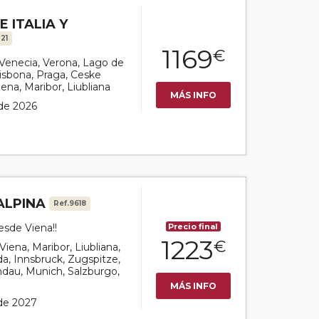
 ITALIA Y
321
1169
€
r Venecia, Verona, Lago de
isbona, Praga, Ceske
ena, Maribor, Liubliana
MÁS INFO
 de 2026
 ALPINA
Ref.9618
esde Viena!!
Precio final
1223
€
Viena, Maribor, Liubliana,
a, Innsbruck, Zugspitze,
ndau, Munich, Salzburgo,
MÁS INFO
 de 2027