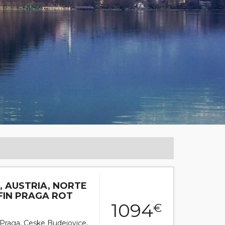
, AUSTRIA, NORTE
 FIN PRAGA ROT
1094
€
r Praga, Ceske Budejovice,