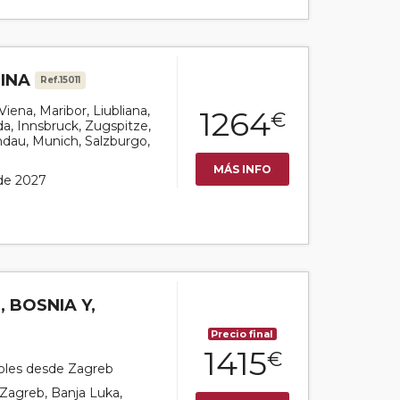
PINA
Ref.15011
Viena, Maribor, Liubliana,
1264
€
a, Innsbruck, Zugspitze,
ndau, Munich, Salzburgo,
MÁS INFO
 de 2027
 BOSNIA Y,
Precio final
1415
€
coles desde Zagreb
r Zagreb, Banja Luka,