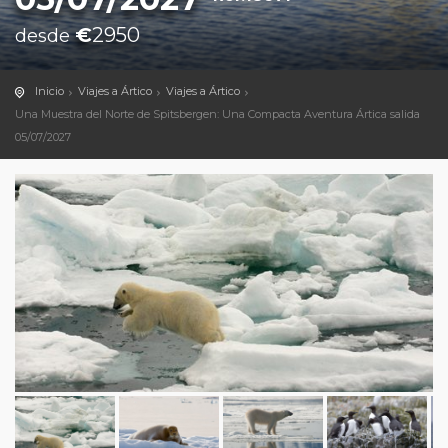
€
2950
desde
Inicio
Viajes a Ártico
Viajes a Ártico
Una Muestra del Norte de Spitsbergen: Una Compacta Aventura Ártica salida
05/07/2027