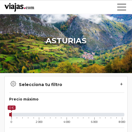
ASTURIAS
Selecciona tu filtro
Precio máximo
0 €
0
2 000
4 000
6 000
8 000