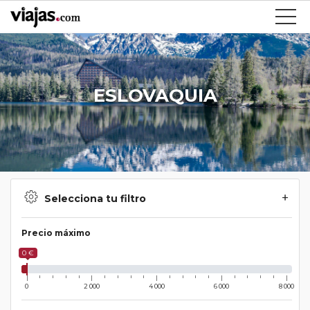
ESLOVAQUIA
Selecciona tu filtro
Precio máximo
0 €
0
2 000
4 000
6 000
8 000