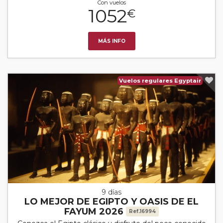
Con vuelos
1052
€
MÁS INFO
Vuelos regulares Egyptair
9 días
LO MEJOR DE EGIPTO Y OASIS DE EL
FAYUM 2026
Ref.16994