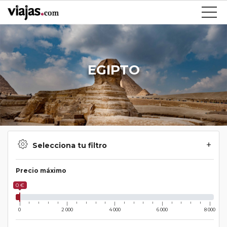
EGIPTO
Selecciona tu filtro
Precio máximo
0 €
0
2 000
4 000
6 000
8 000