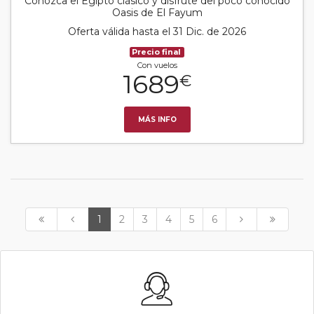
Conozca el Egipto clásico y disfrute del poco conocido
Oasis de El Fayum
Oferta válida hasta el 31 Dic. de 2026
Precio final
Con vuelos
1689
€
MÁS INFO
1
2
3
4
5
6