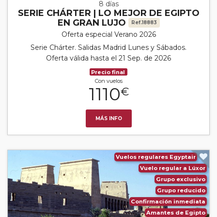
8 días
SERIE CHÁRTER | LO MEJOR DE EGIPTO
EN GRAN LUJO
Ref.18883
Oferta especial Verano 2026
Serie Chárter. Salidas Madrid Lunes y Sábados.
Oferta válida hasta el 21 Sep. de 2026
Precio final
Con vuelos
1110
€
MÁS INFO
Vuelos regulares Egyptair
Vuelo regular a Lúxor
Grupo exclusivo
Grupo reducido
Confirmación inmediata
Amantes de Egipto