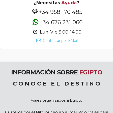
¿Necesitas
Ayuda
?
+34 958 170 485
+34 676 231 066
Lun-Vie 9:00-14:00
Contactar por EMail
INFORMACIÓN SOBRE
EGIPTO
C O N O C E E L D E S T I N O
Viajes organizados a Egipto
Cruceros por el Nilo, buceo en el mar Rojo, viajes para