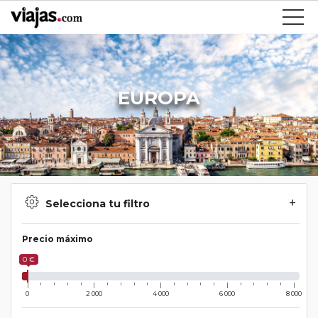
EUROPA
Selecciona tu filtro
Precio máximo
0 €
0
2 000
4 000
6 000
8 000