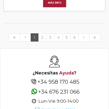
MÁS INFO
1
2
3
4
5
6
¿Necesitas
Ayuda
?
+34 958 170 485
+34 676 231 066
Lun-Vie 9:00-14:00