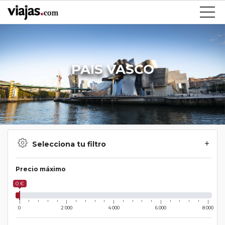
PAIS VASCO
Selecciona tu filtro
Precio máximo
0 €
0
2 000
4 000
6 000
8 000