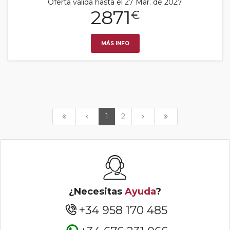
Oferta válida hasta el 27 Mar. de 2027
2871
€
MÁS INFO
1
2
¿Necesitas
Ayuda
?
+34 958 170 485