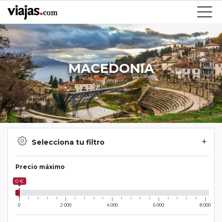
MACEDONIA
Selecciona tu filtro
Precio máximo
0 €
0
2 000
4 000
6 000
8 000