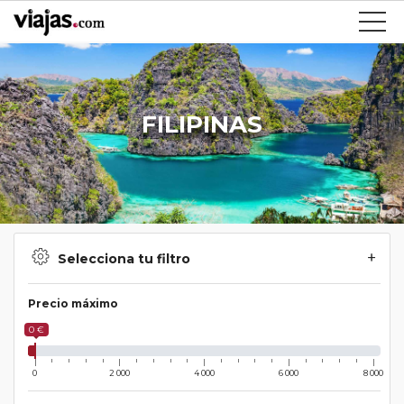
FILIPINAS
Selecciona tu filtro
Precio máximo
0 €
0
2 000
4 000
6 000
8 000