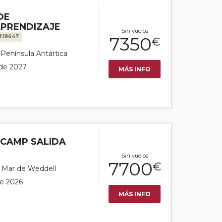
DE
APRENDIZAJE
Sin vuelos
f.18647
7350
€
r Península Antártica
 de 2027
MÁS INFO
ECAMP SALIDA
Sin vuelos
7700
€
or Mar de Weddell
de 2026
MÁS INFO