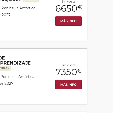
Sin vuelos
6650
€
r Península Antártica
de 2027
MÁS INFO
DE
APRENDIZAJE
Sin vuelos
f.18646
7350
€
r Península Antártica
 de 2027
MÁS INFO