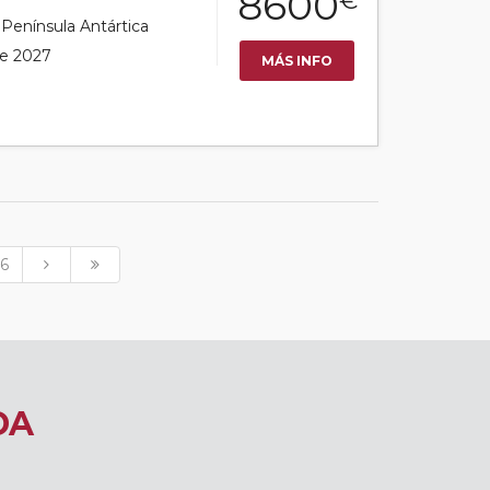
8600
€
r Península Antártica
de 2027
MÁS INFO
6
DA