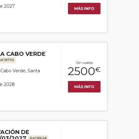
de 2027
MÁS INFO
 A CABO VERDE
ef.18736
Sin vuelos
2500
€
or Cabo Verde, Santa
de 2028
MÁS INFO
VACIÓN DE
/03/2027
Ref.18648