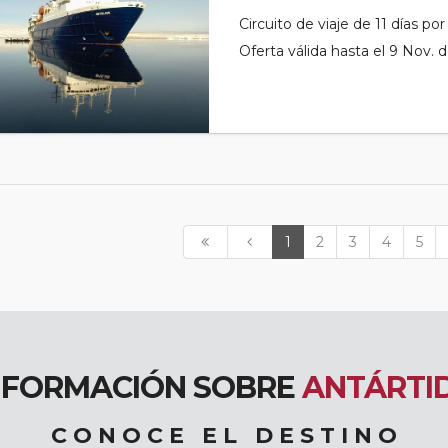
Circuito de viaje de 11 días po
Oferta válida hasta el 9 Nov. 
1
2
3
4
5
NFORMACIÓN SOBRE
ANTÁRTI
C O N O C E E L D E S T I N O