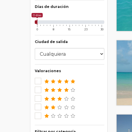
Días de duración
0 días
0
8
15
23
30
Ciudad de salida
Valoraciones
Filtrar por categoría