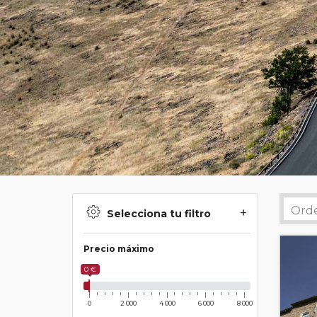
Selecciona tu filtro
Precio máximo
0 €
0
2 000
4 000
6 000
8 000