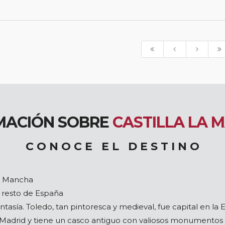
MACIÓN SOBRE
CASTILLA LA 
C O N O C E E L D E S T I N O
la Mancha
l resto de España
fantasía. Toledo, tan pintoresca y medieval, fue capital en la 
e Madrid y tiene un casco antiguo con valiosos monumentos