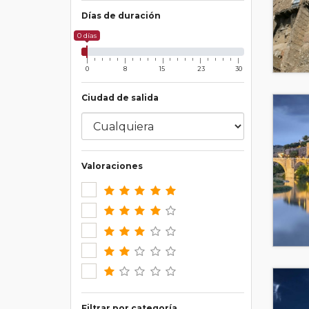
Días de duración
0 días
0
8
15
23
30
Ciudad de salida
Valoraciones
Filtrar por categoría