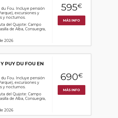
595
€
y du Fou. Incluye pensión
Parque), excursiones y
s y nocturnos.
MÁS INFO
Ruta del Quijote: Campo
silla de Alba, Consuegra,
 de 2026
 Y PUY DU FOU EN
690
€
y du Fou. Incluye pensión
Parque), excursiones y
s y nocturnos.
MÁS INFO
Ruta del Quijote: Campo
silla de Alba, Consuegra,
 de 2026