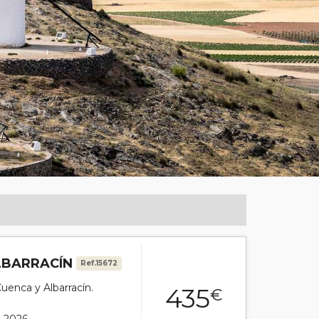
ALBARRACÍN
Ref.15672
Cuenca y Albarracín.
435
€