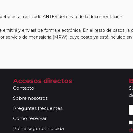
va debe estar realizado ANTES del envío de la documentación.
emitirá y enviará de forma electrónica. En el resto de casos, la
r servicio de mensajería (MRW), cuyo coste ya está incluido en e
Accesos directos
B
Contacto
S
d
Sobre nosotros
Preguntas frecuentes
Cómo reservar
Póliza seguros incluida
d