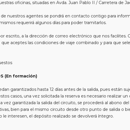
tras oficinas, situadas en Avda. Juan Pablo II / Carretera de Jaé
no de nuestros agentes se pondrá en contacto contigo para infor
s mismos requerirá algunos días para poder tramitarlos.
r escrito, a la dirección de correo electrónico que nos facilites. 
 que aceptes las condiciones de viaje combinado y para que sele
puestos
 (En formación)
edan garantizados hasta 12 días antes de la salida, pues están s
os casos, una vez solicitada la reserva es necesario realizar un 
ez garantizada la salida del circuito, se procederá al abono del im
ativas, bien para el mismo circuito desde otro punto de salida o bi
 le interesen, el depósito realizado se devolverá íntegro.