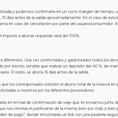
arantizada y podemos confirmarla en un corto margen de tiempo, u 
, 15 días antes de la salida aproximadamente. En el caso de estos 
misma en caso de cancelación por parte del usuario/consumidor. En
 el importe a abonar requerido será del 100%.
es diferentes. Una vez confirmados y garantizados todos los se
o por escrito, tendrás que realizar un depósito del 40 %, de ma
ario. El resto, se abona 15 días antes de la salida.
 que los corresponsales soliciten el abono total de la reserva e
olicitadas a nosotros por los diferentes proveedores.
rás en el mail de confirmación de viaje que te enviamos junto al 
 nos remitas el justificante de la misma, bien por mail, o bien 
"orden de pago”, donde encontrarás un link con una pasarela se