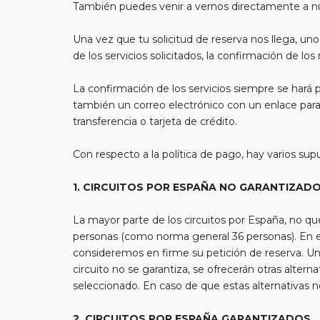
También puedes venir a vernos directamente a nues
Una vez que tu solicitud de reserva nos llega, u
de los servicios solicitados, la confirmación de lo
La confirmación de los servicios siempre se hará po
también un correo electrónico con un enlace para
transferencia o tarjeta de crédito.
Con respecto a la política de pago, hay varios su
1. CIRCUITOS POR ESPAÑA NO GARANTIZADOS
La mayor parte de los circuitos por España, no qu
personas (como norma general 36 personas). En est
consideremos en firme su petición de reserva. Una v
circuito no se garantiza, se ofrecerán otras altern
seleccionado. En caso de que estas alternativas no
2. CIRCUITOS POR ESPAÑA GARANTIZADOS