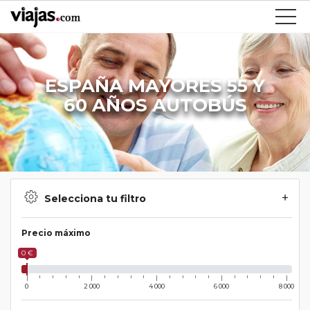
ESPAÑA MAYORES 55 Y
60 AÑOS AUTOBÚS
Selecciona tu filtro
Precio máximo
0 €
0
2 000
4 000
6 000
8 000