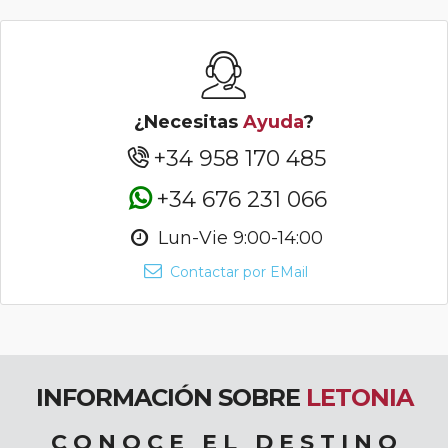
¿Necesitas
Ayuda
?
+34 958 170 485
+34 676 231 066
Lun-Vie 9:00-14:00
Contactar por EMail
INFORMACIÓN SOBRE
LETONIA
C O N O C E E L D E S T I N O