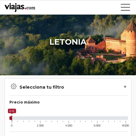
LETONIA
Selecciona tu filtro
Precio máximo
0 €
0
2 000
4 000
6 000
8 000