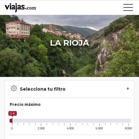
LA RIOJA
Selecciona tu filtro
Precio máximo
0 €
0
2 000
4 000
6 000
8 000