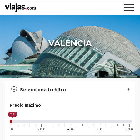
VALENCIA
Selecciona tu filtro
Precio máximo
0 €
0
2 000
4 000
6 000
8 000