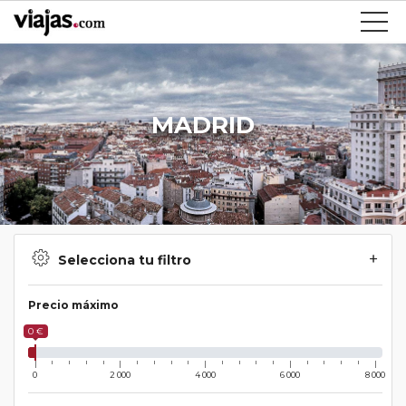
MADRID
Selecciona tu filtro
Precio máximo
0 €
0
2 000
4 000
6 000
8 000