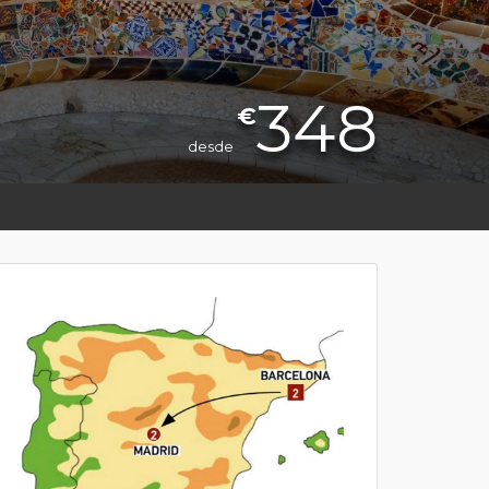
348
€
desde