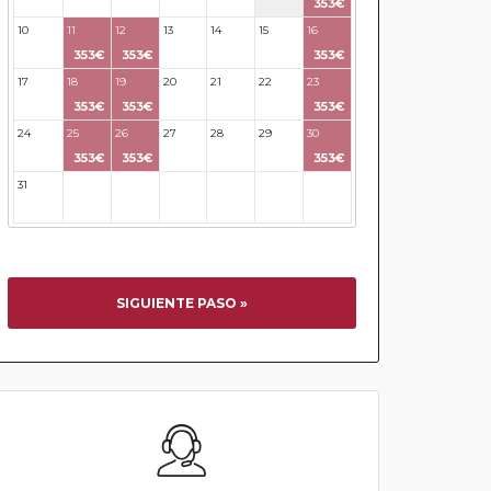
353€
10
11
12
13
14
15
16
353€
353€
353€
17
18
19
20
21
22
23
353€
353€
353€
24
25
26
27
28
29
30
353€
353€
353€
31
32
33
34
35
36
37
SIGUIENTE PASO »