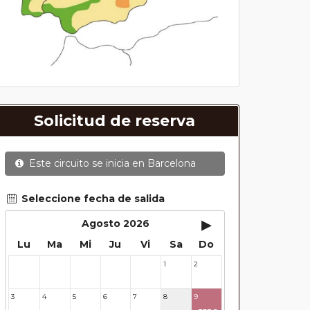
Solicitud de reserva
Este circuito se inicia en
Barcelona
Seleccione fecha de salida
▸
Agosto 2026
Lu
Ma
Mi
Ju
Vi
Sa
Do
1
2
27
28
29
30
31
3
4
5
6
7
8
9