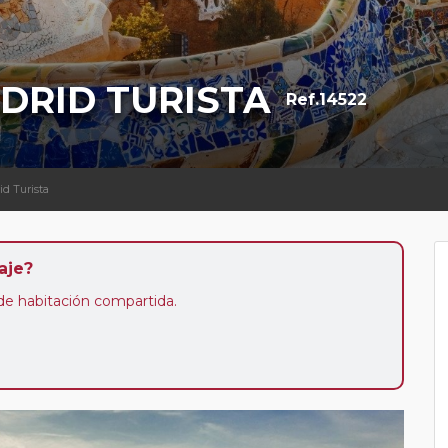
DRID TURISTA
Ref.14522
d
d Turista
aje?
n de habitación compartida.