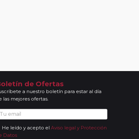
oletín de Ofertas
uscríbete a nuestro boletín para estar al día
e las mejores ofertas.
He leído y acepto el
Aviso legal y Protección
e Datos