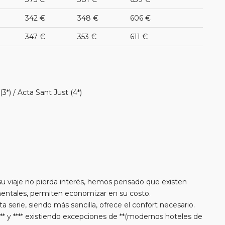
342 €
348 €
606 €
347 €
353 €
611 €
3*) / Acta Sant Just (4*)
u viaje no pierda interés, hemos pensado que existen
amentales, permiten economizar en su costo.
a serie, siendo más sencilla, ofrece el confort necesario.
** y **** existiendo excepciones de **(modernos hoteles de