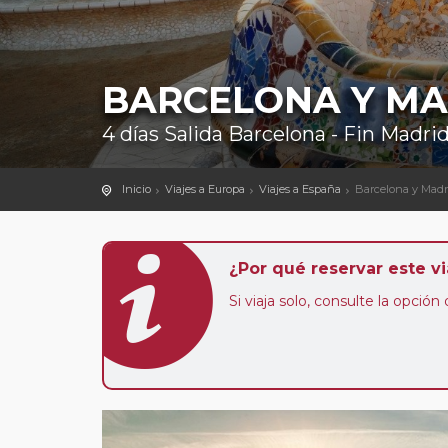
BARCELONA Y MA
4 días Salida Barcelona - Fin Madri
Inicio
Viajes a Europa
Viajes a España
Barcelona y Madri
¿Por qué reservar este vi
Si viaja solo, consulte la opció