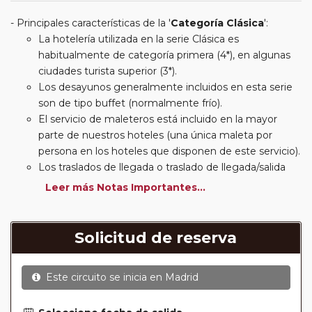
Principales características de la '
Categoría Clásica
':
La hotelería utilizada en la serie Clásica es
habitualmente de categoría primera (4*), en algunas
ciudades turista superior (3*).
Los desayunos generalmente incluidos en esta serie
son de tipo buffet (normalmente frío).
El servicio de maleteros está incluido en la mayor
parte de nuestros hoteles (una única maleta por
persona en los hoteles que disponen de este servicio).
Los traslados de llegada o traslado de llegada/salida
estarán incluidos según itinerario.
Leer más Notas Importantes...
Usted podrá elegir, en muchos circuitos clásicos
Europeos, añadir a su reserva si lo desea el
suplemento de media pensión (incluirá un número de
Solicitud de reserva
almuerzos o cenas señalado en su itinerario).
En muchos itinerarios le incluimos algunas cenas. En
Este circuito se inicia en
Madrid
circuitos clásicos Europeos normalmente las entradas
a museos y monumentos no se encuentran incluidas
mientras que en viajes regionales y otros viajes