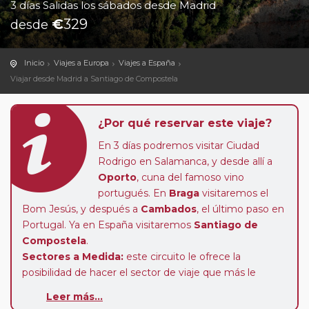
3 días Salidas los sábados desde Madrid
€
329
desde
Inicio
Viajes a Europa
Viajes a España
Viajar desde Madrid a Santiago de Compostela
¿Por qué reservar este viaje?
En 3 días podremos visitar Ciudad
Rodrigo en Salamanca, y desde allí a
Oporto
, cuna del famoso vino
portugués. En
Braga
visitaremos el
Bom Jesús, y después a
Cambados
, el último paso en
Portugal. Ya en España visitaremos
Santiago de
Compostela
.
Sectores a Medida:
este circuito le ofrece la
posibilidad de hacer el sector de viaje que más le
interese. Puede usted adquirir desde solo 1 día de viaje.
Leer más...
Podemos calcularle el precio del sector que elija, así