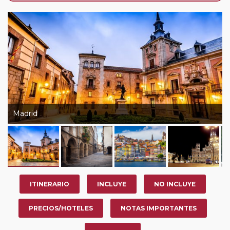
como calcular el suplemento de media pensión y
habitación individual, o podrá realizar el viaje en
habitación a compartir (solo en sectores de viaje de
duración igual o superior a 7 noches de hotel).
Madrid
ITINERARIO
INCLUYE
NO INCLUYE
PRECIOS/HOTELES
NOTAS IMPORTANTES