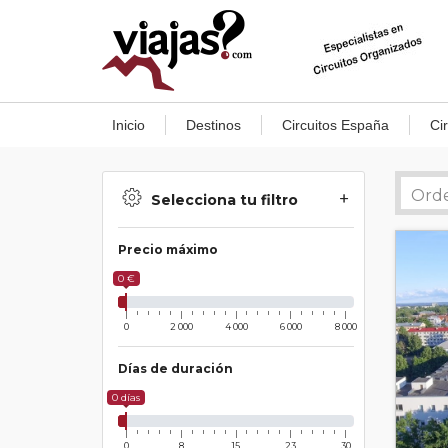
Inicio
Destinos
Circuitos España
Ci
Selecciona tu filtro
Precio máximo
0 €
0
2 000
4 000
6 000
8 000
Días de duración
0 días
0
8
15
23
30