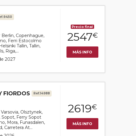
ef.9450
Precio final
2547
€
or Berlin, Copenhague,
mo, Ferri Estocolmo
elsinki Tallin, Tallin,
s, Riga,...
MÁS INFO
 de 2027
Y FIORDOS
Ref.14988
2619
€
r Varsovia, Olsztynek,
, Sopot, Ferry Sopot
lmo, Mora, Funasdalen,
MÁS INFO
 Carretera At...
 de 2026