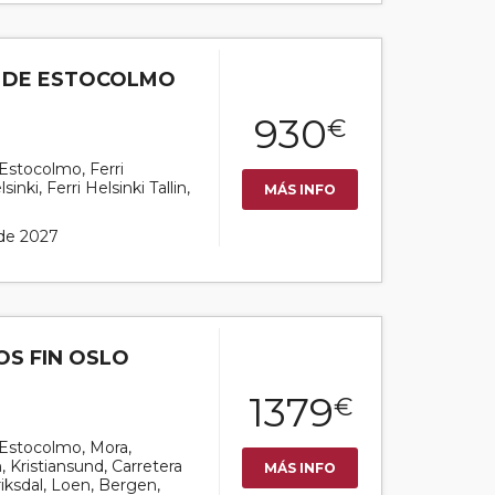
S DE ESTOCOLMO
930
€
 Estocolmo, Ferri
nki, Ferri Helsinki Tallin,
MÁS INFO
 de 2027
OS FIN OSLO
1379
€
r Estocolmo, Mora,
 Kristiansund, Carretera
MÁS INFO
riksdal, Loen, Bergen,