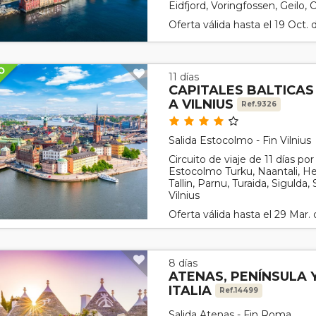
Eidfjord, Voringfossen, Geilo, 
Oferta válida hasta el 19 Oct.
11 días
CAPITALES BALTICA
A VILNIUS
Ref.9326
Salida Estocolmo - Fin Vilnius
Circuito de viaje de 11 días po
Estocolmo Turku, Naantali, Helsi
Tallin, Parnu, Turaida, Sigulda,
Vilnius
Oferta válida hasta el 29 Mar.
8 días
ATENAS, PENÍNSULA
ITALIA
Ref.14499
Salida Atenas - Fin Roma