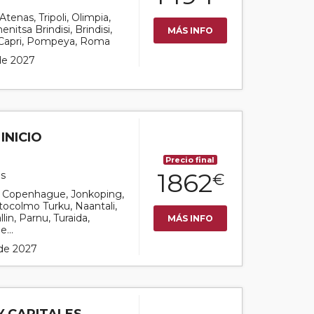
Atenas, Tripoli, Olimpia,
nitsa Brindisi, Brindisi,
MÁS INFO
, Capri, Pompeya, Roma
 de 2027
INICIO
Precio final
1862
us
€
por Copenhague, Jonkoping,
tocolmo Turku, Naantali,
allin, Parnu, Turaida,
MÁS INFO
e...
 de 2027