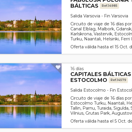
FABULOSA POLONIA 
BÁLTICAS
Ref.14985
Salida Varsovia - Fin Varsovia
Circuito de viaje de 16 días po
Canal Elblag, Malbork, Gdansk
Karlskrona, Vastervik, Estoco
Turku, Naantali, Helsinki, Ferri H
Oferta válida hasta el 15 Oct.
16 días
CAPITALES BÁLTICAS 
ESTOCOLMO
Ref.14579
Salida Estocolmo - Fin Estoc
Circuito de viaje de 16 días po
Estocolmo Turku, Naantali, Helsi
Tallin, Parnu, Turaida, Sigulda,
Vilnius, Grutas Park, Augustow,
Oferta válida hasta el 5 Oct. 