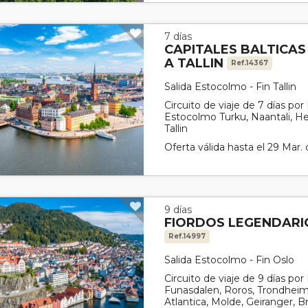
7 días
CAPITALES BALTICA
A TALLIN
Ref.14367
Salida Estocolmo - Fin Tallin
Circuito de viaje de 7 días por
Estocolmo Turku, Naantali, Helsi
Tallin
Oferta válida hasta el 29 Mar.
9 días
FIORDOS LEGENDARI
Ref.14997
Salida Estocolmo - Fin Oslo
Circuito de viaje de 9 días po
Funasdalen, Roros, Trondheim,
Atlantica, Molde, Geiranger, B