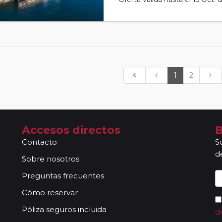
1
2
Accesos directos
B
Contacto
S
d
Sobre nosotros
Preguntas frecuentes
Cómo reservar
Póliza seguros incluida
d