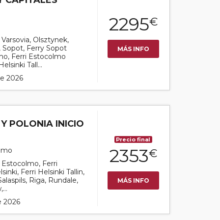
Y CAPITALES
2295
€
r Varsovia, Olsztynek,
, Sopot, Ferry Sopot
MÁS INFO
lmo, Ferri Estocolmo
elsinki Tall...
 de 2026
Y POLONIA INICIO
Precio final
2353
olmo
€
r Estocolmo, Ferri
nki, Ferri Helsinki Tallin,
 Salaspils, Riga, Rundale,
MÁS INFO
...
de 2026