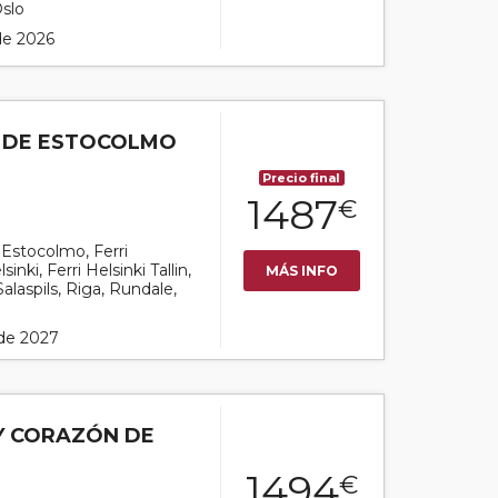
Oslo
 de 2026
S DE ESTOCOLMO
Precio final
1487
€
r Estocolmo, Ferri
nki, Ferri Helsinki Tallin,
MÁS INFO
 Salaspils, Riga, Rundale,
 de 2027
 Y CORAZÓN DE
1494
€