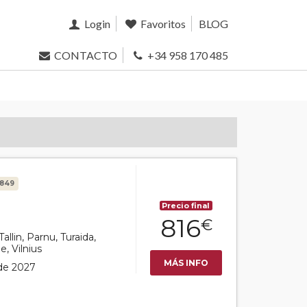
Login
Favoritos
BLOG
CONTACTO
+34 958 170 485
9849
Precio final
816
€
Tallin, Parnu, Turaida,
e, Vilnius
MÁS INFO
 de 2027