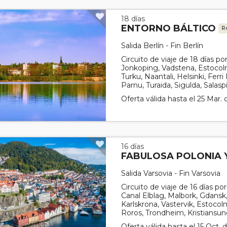
18 días
ENTORNO BÁLTICO
R
Salida Berlín - Fin Berlín
Circuito de viaje de 18 días p
Jonkoping, Vadstena, Estocol
Turku, Naantali, Helsinki, Ferri H
Parnu, Turaida, Sigulda, Salaspil
Oferta válida hasta el 25 Mar.
16 días
FABULOSA POLONIA 
Salida Varsovia - Fin Varsovia
Circuito de viaje de 16 días po
Canal Elblag, Malbork, Gdansk
Karlskrona, Vastervik, Estoco
Roros, Trondheim, Kristiansund,
Oferta válida hasta el 15 Oct.