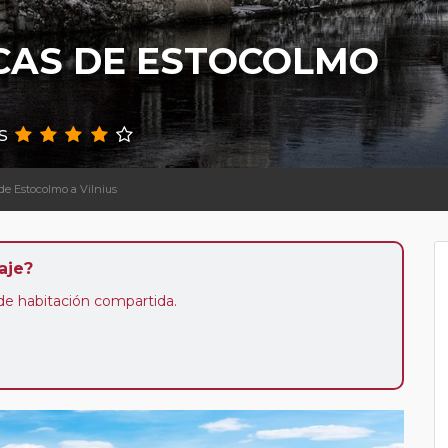
ICAS DE ESTOCOLMO
s
 de Estocolmo a Vilnius
aje?
n de habitación compartida.