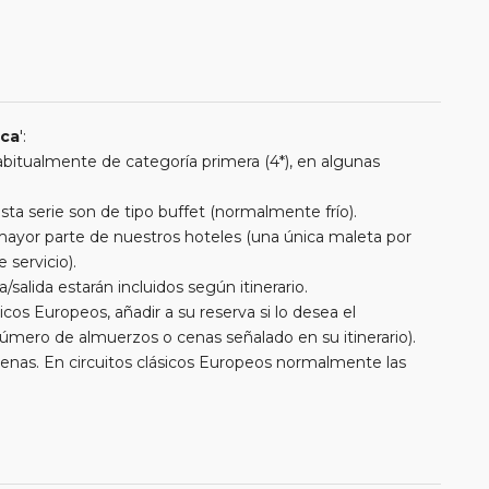
ica
':
 habitualmente de categoría primera (4*), en algunas
a serie son de tipo buffet (normalmente frío).
a mayor parte de nuestros hoteles (una única maleta por
 servicio).
/salida estarán incluidos según itinerario.
cos Europeos, añadir a su reserva si lo desea el
úmero de almuerzos o cenas señalado en su itinerario).
cenas. En circuitos clásicos Europeos normalmente las
entran incluidas mientras que en viajes regionales y
. En todos los circuitos incluimos visitas con guías locales
uimos diferentes actividades y otros medios de transporte
 cada itinerario.
as en Ruta