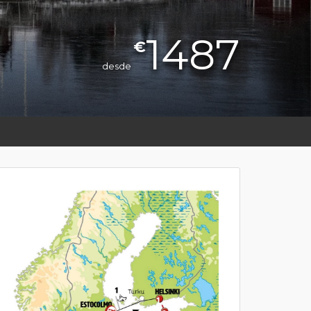
1487
€
desde