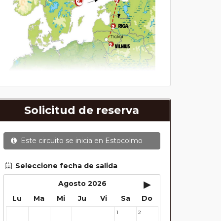
Solicitud de reserva
Este circuito se inicia en
Estocolmo
Seleccione fecha de salida
▸
Agosto 2026
Lu
Ma
Mi
Ju
Vi
Sa
Do
1
2
27
28
29
30
31