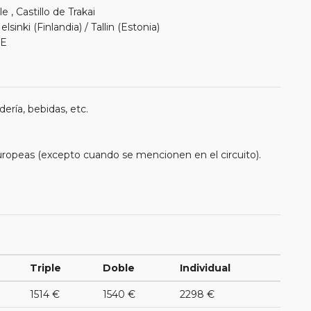
 , Castillo de Trakai
sinki (Finlandia) / Tallin (Estonia)
LE
ería, bebidas, etc.
uropeas (excepto cuando se mencionen en el circuito).
Triple
Doble
Individual
1514 €
1540 €
2298 €