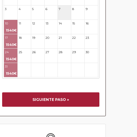
3
4
5
6
7
8
9
10
11
12
13
14
15
16
1540€
17
18
19
20
21
22
23
1540€
24
25
26
27
28
29
30
1540€
31
32
33
34
35
36
37
1540€
SIGUIENTE PASO »