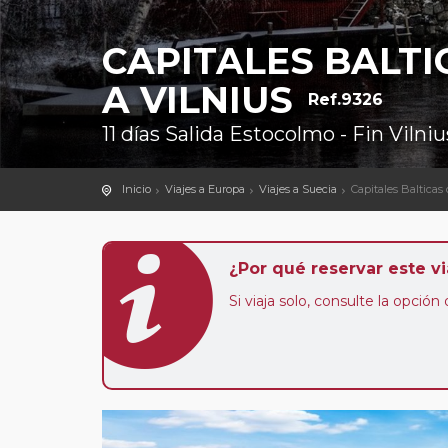
CAPITALES BALT
A VILNIUS
Ref.9326
11 días Salida Estocolmo - Fin Vilniu
Inicio
Viajes a Europa
Viajes a Suecia
Capitales Balticas
¿Por qué reservar este vi
Si viaja solo, consulte la opció