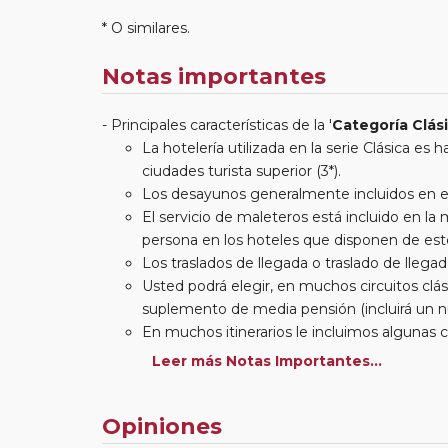
* O similares.
Notas importantes
Principales características de la '
Categoría Clás
La hotelería utilizada en la serie Clásica es
ciudades turista superior (3*).
Los desayunos generalmente incluidos en est
El servicio de maleteros está incluido en l
persona en los hoteles que disponen de este
Los traslados de llegada o traslado de llegada
Usted podrá elegir, en muchos circuitos clási
suplemento de media pensión (incluirá un n
En muchos itinerarios le incluimos algunas 
entradas a museos y monumentos no se encu
Leer más Notas Importantes...
otros viajes incluimos muchas de las entradas
en las principales ciudades, en muchos incl
Opiniones
(funiculares, tren, barcos, etc.). Verifíquelo en
Este viaje admite la posibilidad de realizar
Parad