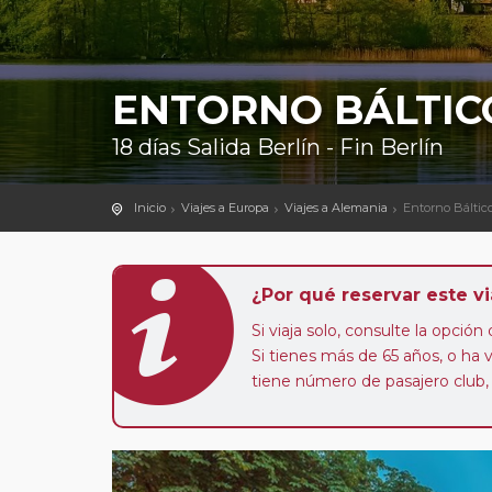
ENTORNO BÁLTIC
18 días Salida Berlín - Fin Berlín
Inicio
Viajes a Europa
Viajes a Alemania
Entorno Báltic
¿Por qué reservar este vi
Si viaja solo, consulte la opció
Si tienes más de 65 años, o ha
tiene número de pasajero club,