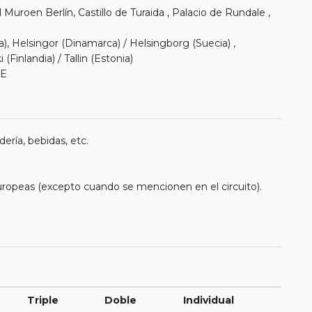
uroen Berlín, Castillo de Turaida , Palacio de Rundale ,
), Helsingor (Dinamarca) / Helsingborg (Suecia) ,
(Finlandia) / Tallin (Estonia)
LE
ería, bebidas, etc.
uropeas (excepto cuando se mencionen en el circuito).
Triple
Doble
Individual