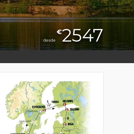
2547
€
desde