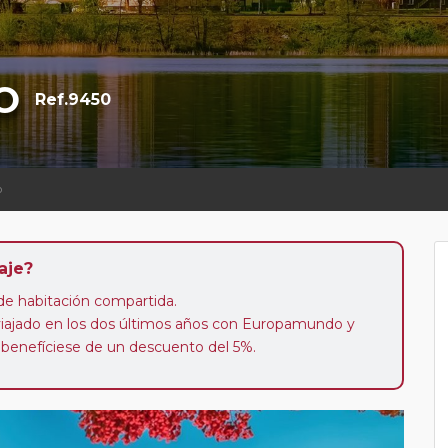
O
Ref.9450
o
aje?
n de habitación compartida.
 viajado en los dos últimos años con Europamundo y
 benefíciese de un descuento del 5%.