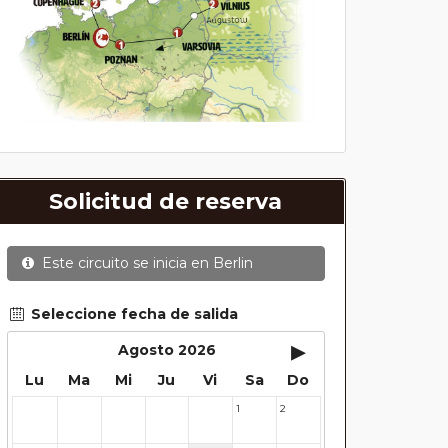
Solicitud de reserva
Este circuito se inicia en
Berlin
Seleccione fecha de salida
▸
Agosto 2026
Lu
Ma
Mi
Ju
Vi
Sa
Do
1
2
27
28
29
30
31