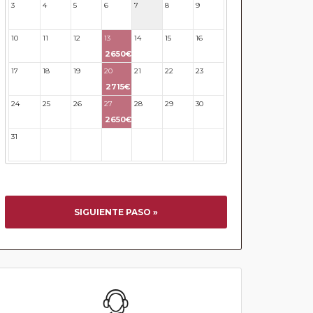
3
4
5
6
7
8
9
10
11
12
13
14
15
16
2650€
17
18
19
20
21
22
23
2715€
24
25
26
27
28
29
30
2650€
31
32
33
34
35
36
37
SIGUIENTE PASO »