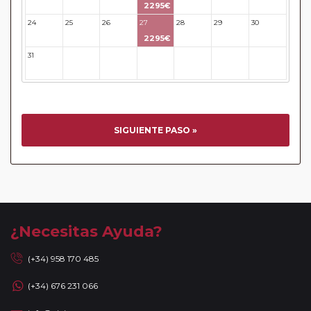
pasajeros pertenecientes al
Pasajero Club
2295€
Circuitos con Avión incluido:
En aquellos circuitos que
24
25
26
27
28
29
30
tienen vuelos internos incluidos, hay una fecha límite para
2295€
poder emitir billetes. Las reservas/emisión de los vuelos se
31
32
33
34
35
36
37
realizarán con los datos / documentación presentada por el
cliente o que conste en su reserva. Una vez realizada la
reserva y emitido el billete, un error posterior en el nombre
o un nombre incompleto, puede provocar la invalidez del
billete emitido y la necesidad de tener que emitir un nuevo
SIGUIENTE PASO »
billete. No nos responsabilizaremos de los gastos
generados de cancelación y nueva emisión. Hacer una
reserva nueva puede implicar la posibilidad de no conseguir
plazas en los mismos vuelos previstos. Las compañías
aéreas se reservan el derecho de que un billete con un
nombre que no coincida con el que aparece en el
¿Necesitas Ayuda?
pasaporte pueda ser motivo para denegar el embarque a
un viajero.
(+34) 958 170 485
Circuitos con Avión / Tren incluidos:
Las compañías
(+34) 676 231 066
aéreas aceptan facturar un bulto de un máximo 20 kg por
persona. En caso de llevar sobrepeso, deberá abonar