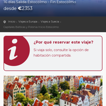
16 días Salida Estocolmo - Fin Estocolmo
€
2353
desde
Inicio
Viajes a Europa
Viajes a Suecia
Capitales Bálticas y Polonia Inicio Estocolmo
¿Por qué reservar este viaje?
Si viaja solo, consulte la opción de
habitación compartida.