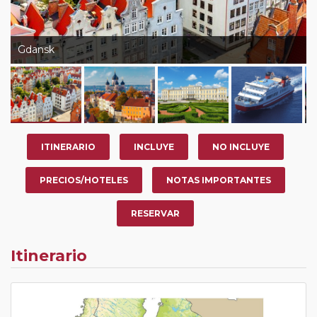
Gdansk
ITINERARIO
INCLUYE
NO INCLUYE
PRECIOS/HOTELES
NOTAS IMPORTANTES
RESERVAR
Itinerario