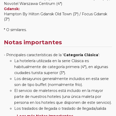
Novotel Warszawa Centrum (4*)
Gdansk:
Hampton By Hilton Gdansk Old Town (3*) / Focus Gdansk
(3*)
* O similares.
Notas importantes
Principales características de la '
Categoría Clásica
':
La hotelería utilizada en la serie Clásica es
habitualmente de categoría primera (4*), en algunas
ciudades turista superior (3*).
Los desayunos generalmente incluidos en esta serie
son de tipo buffet (normalmente frío).
El servicio de maleteros está incluido en la mayor
parte de nuestros hoteles (una única maleta por
persona en los hoteles que disponen de este servicio).
Los traslados de llegada o traslado de llegada/salida
estarán incluidos según itinerario.
Leer más Notas Importantes...