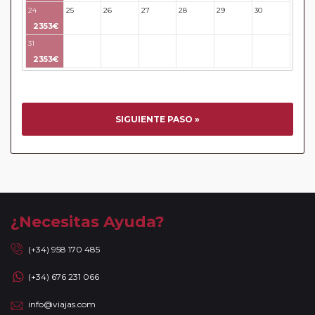
Circuitos con Avión incluido:
En aquellos circuitos que
24
25
26
27
28
29
30
tienen vuelos internos incluidos, hay una fecha límite para
2353€
poder emitir billetes. Las reservas/emisión de los vuelos se
31
32
33
34
35
36
37
realizarán con los datos / documentación presentada por el
2353€
cliente o que conste en su reserva. Una vez realizada la
reserva y emitido el billete, un error posterior en el nombre
o un nombre incompleto, puede provocar la invalidez del
billete emitido y la necesidad de tener que emitir un nuevo
SIGUIENTE PASO »
billete. No nos responsabilizaremos de los gastos
generados de cancelación y nueva emisión. Hacer una
reserva nueva puede implicar la posibilidad de no conseguir
plazas en los mismos vuelos previstos. Las compañías
aéreas se reservan el derecho de que un billete con un
nombre que no coincida con el que aparece en el
¿Necesitas Ayuda?
pasaporte pueda ser motivo para denegar el embarque a
un viajero.
(+34) 958 170 485
Circuitos con Avión / Tren incluidos:
Las compañías
(+34) 676 231 066
aéreas aceptan facturar un bulto de un máximo 20 kg por
persona. En caso de llevar sobrepeso, deberá abonar
info@viajas.com
directamente el exceso de equipaje a la compañía aérea en