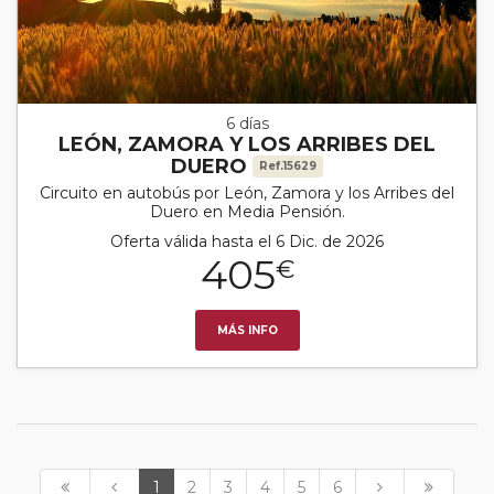
6 días
LEÓN, ZAMORA Y LOS ARRIBES DEL
DUERO
Ref.15629
Circuito en autobús por León, Zamora y los Arribes del
Duero en Media Pensión.
Oferta válida hasta el 6 Dic. de 2026
405
€
MÁS INFO
1
2
3
4
5
6