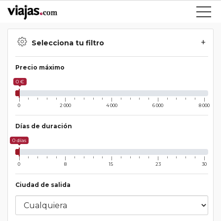
Selecciona tu filtro
Precio máximo
0 €
0
2 000
4 000
6 000
8 000
Días de duración
0 días
0
8
15
23
30
Ciudad de salida