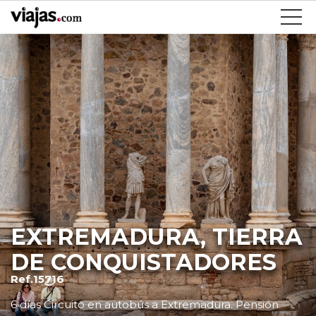
EXTREMADURA, TIERRA
DE CONQUISTADORES
Ref.15716
6 días Circuito en autobús a Extremadura. Pensión