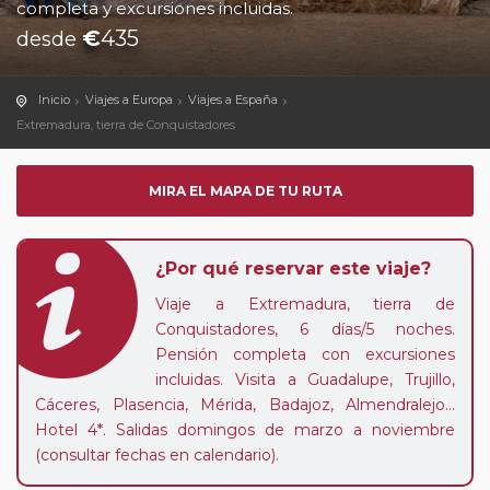
completa y excursiones incluidas.
€
435
desde
Inicio
Viajes a Europa
Viajes a España
Extremadura, tierra de Conquistadores
MIRA EL MAPA DE TU RUTA
¿Por qué reservar este viaje?
Viaje a Extremadura, tierra de
Conquistadores, 6 días/5 noches.
Pensión completa con excursiones
incluidas. Visita a Guadalupe, Trujillo,
Cáceres, Plasencia, Mérida, Badajoz, Almendralejo...
Hotel 4*. Salidas domingos de marzo a noviembre
(consultar fechas en calendario).