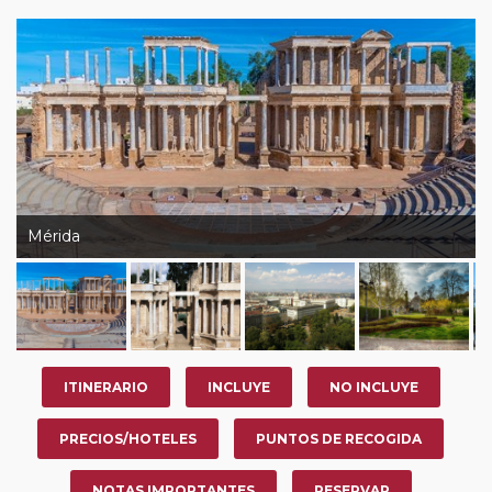
Mérida
ITINERARIO
INCLUYE
NO INCLUYE
PRECIOS/HOTELES
PUNTOS DE RECOGIDA
NOTAS IMPORTANTES
RESERVAR