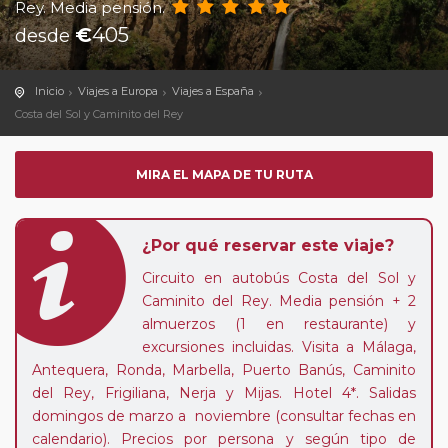
Rey. Media pensión.
€
405
desde
Inicio
Viajes a Europa
Viajes a España
Costa del Sol y Caminito del Rey
MIRA EL MAPA DE TU RUTA
¿Por qué reservar este viaje?
Circuito en autobús Costa del Sol y
Caminito del Rey. Media pensión + 2
almuerzos (1 en restaurante) y
excursiones incluidas. Visita a Málaga,
Antequera, Ronda, Marbella, Puerto Banús, Caminito
del Rey, Frigiliana, Nerja y Mijas. Hotel 4*. Salidas
domingos de marzo a noviembre (consultar fechas en
calendario). Precios por persona y según tipo de