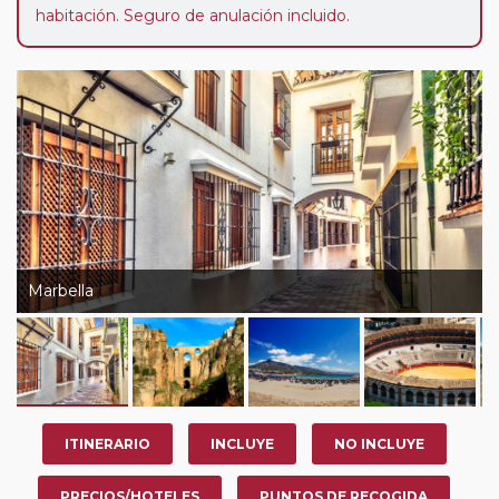
habitación. Seguro de anulación incluido.
Marbella
ITINERARIO
INCLUYE
NO INCLUYE
PRECIOS/HOTELES
PUNTOS DE RECOGIDA