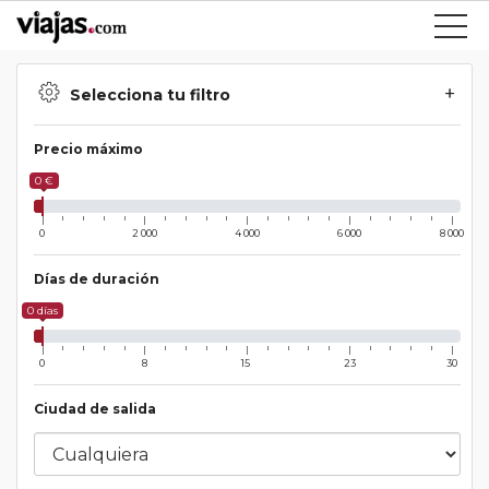
Selecciona tu filtro
Precio máximo
0 €
0
2 000
4 000
6 000
8 000
Días de duración
0 días
0
8
15
23
30
Ciudad de salida