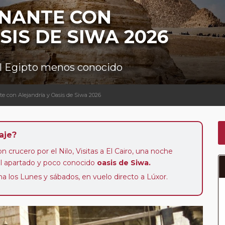
ONANTE CON
SIS DE SIWA 2026
 el Egipto menos conocido
e con Alejandría y Oasis de Siwa 2026
aje?
n crucero por el Nilo, Visitas a El Cairo, una noche
el apartado y poco conocido
oasis de Siwa.
a los Lunes y sábados, en vuelo directo a Lúxor.