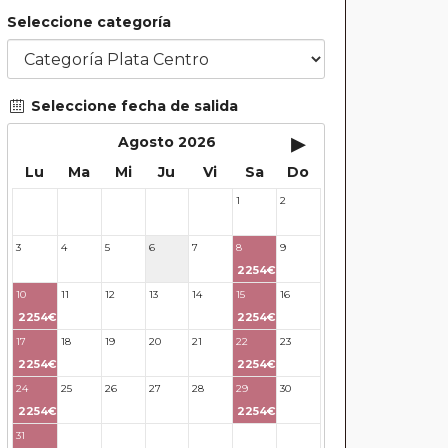
Seleccione categoría
Seleccione fecha de salida
▸
Agosto 2026
Lu
Ma
Mi
Ju
Vi
Sa
Do
1
2
27
28
29
30
31
3
4
5
6
7
8
9
2254€
10
11
12
13
14
15
16
2254€
2254€
17
18
19
20
21
22
23
2254€
2254€
24
25
26
27
28
29
30
2254€
2254€
31
32
33
34
35
36
37