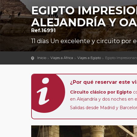
EGIPTO IMPRESI
ALEJANDRÍA Y OA
Ref.16991
11 días Un excelente y circuito por
Inicio
Viajes a África
Viajes a Egipto
Egipto Impresionant
¿Por qué reservar este vi
Circuito clásico por Egipto
co
en Alejandría y dos noches en 
Salidas desde Madrid y Barcelon