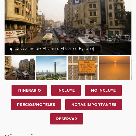
Típicas calles de El Cairo: El Cairo (Egipto)
ITINERARIO
INCLUYE
NO INCLUYE
PRECIOS/HOTELES
NOTAS IMPORTANTES
RESERVAR