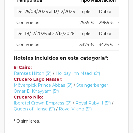
Temporada
Tipo Habitación
Del 25/09/2026 al 13/12/2026
Triple
Doble
Individ
Con vuelos
2939 €
2985 €
4183 €
Del 18/12/2026 al 27/12/2026
Triple
Doble
Individ
Con vuelos
3374 €
3426 €
4641 €
Hoteles incluidos en esta categoría*:
El Cairo:
Ramses Hilton (5*)
/
Holiday Inn Maadi (5*)
Crucero Lago Nasser:
Mövenpick Prince Abbas (5*)
/
Steingerberger
Omar El Khayyam (5*)
Crucero Nilo:
Iberotel Crown Empress (5*)
/
Royal Ruby II (5*)
/
Queen of Hansa (5*)
/
Royal Viking (5*)
* O similares.