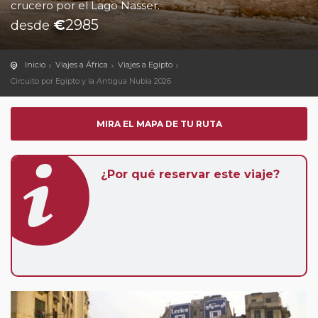
crucero por el Lago Nasser.
€
2985
desde
Inicio
Viajes a África
Viajes a Egipto
Circuito por Egipto y la Antigua Nubia 2026
MIRA EL MAPA DE TU RUTA
¿Por qué reservar este viaje?