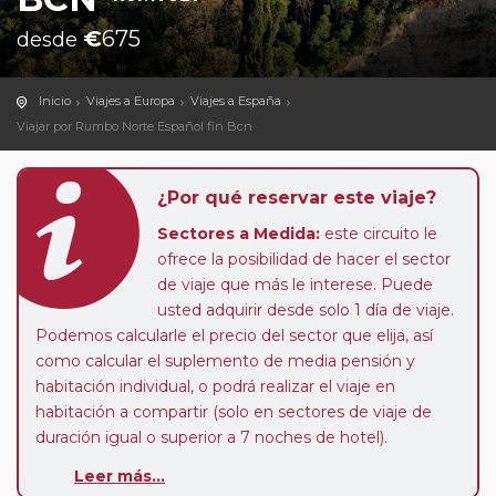
€
675
desde
Inicio
Viajes a Europa
Viajes a España
Viajar por Rumbo Norte Español fin Bcn
¿Por qué reservar este viaje?
Sectores a Medida:
este circuito le
ofrece la posibilidad de hacer el sector
de viaje que más le interese. Puede
usted adquirir desde solo 1 día de viaje.
Podemos calcularle el precio del sector que elija, así
como calcular el suplemento de media pensión y
habitación individual, o podrá realizar el viaje en
habitación a compartir (solo en sectores de viaje de
duración igual o superior a 7 noches de hotel).
Paradas en Ruta:
este circuito admite la posibilidad
Leer más...
de que usted pueda programar una o más paradas en