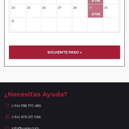
675€
Circuitos con Avión incluido:
En aquellos circuitos que
24
25
26
27
28
29
30
tienen vuelos internos incluidos, hay una fecha límite para
675€
poder emitir billetes. Las reservas/emisión de los vuelos se
31
32
33
34
35
36
37
realizarán con los datos / documentación presentada por el
cliente o que conste en su reserva. Una vez realizada la
reserva y emitido el billete, un error posterior en el nombre
o un nombre incompleto, puede provocar la invalidez del
billete emitido y la necesidad de tener que emitir un nuevo
SIGUIENTE PASO »
billete. No nos responsabilizaremos de los gastos
generados de cancelación y nueva emisión. Hacer una
reserva nueva puede implicar la posibilidad de no conseguir
plazas en los mismos vuelos previstos. Las compañías
aéreas se reservan el derecho de que un billete con un
nombre que no coincida con el que aparece en el
¿Necesitas Ayuda?
pasaporte pueda ser motivo para denegar el embarque a
un viajero.
(+34) 958 170 485
Circuitos con Avión / Tren incluidos:
Las compañías
(+34) 676 231 066
aéreas aceptan facturar un bulto de un máximo 20 kg por
persona. En caso de llevar sobrepeso, deberá abonar
info@viajas.com