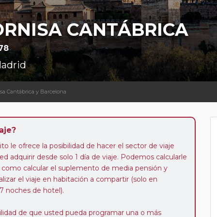
ORNISA CANTÁBRICA
78
Madrid
nisa Cantábrica y Barcelona
aje?
to le ofrece la posibilidad de hacer el sector de viaje
d adquirir desde solo 1 día de viaje. Podemos calcularle
 así como calcular el suplemento de media pensión y
alizar el viaje en habitación a compartir (solo en
 7 noches de hotel).
ibilidad de que usted pueda programar una o más