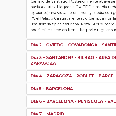
Camino de Santiago. Posteriormente atravesamo
hacia Asturias. Llegada a OVIEDO a media tarde
siguiente) una visita de una hora y media con gu
IX, el Palacio Calatrava, el teatro Campoamor, l
una sidrería típica asturiana. Nota: Si el número
podrá efectuarse en tren o trasporte regular sup
Día 2
- OVIEDO - COVADONGA - SANTI
Día 3
- SANTANDER - BILBAO - AREA D
ZARAGOZA
Día 4
- ZARAGOZA - POBLET - BARCE
Día 5
- BARCELONA
Día 6
- BARCELONA - PENISCOLA - VAL
Día 7
- MADRID