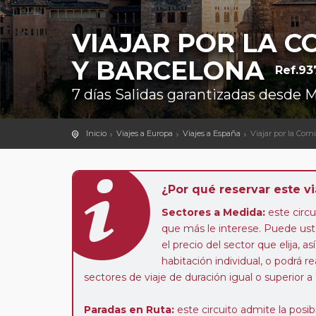
VIAJAR POR LA C
Y BARCELONA
Ref.93
7 días Salidas garantizadas desde 
Inicio
Viajes a Europa
Viajes a España
Viajar por la Cor
¿Por qué reservar este vi
Sectores a Medida:
este circui
que más le interese. Puede uste
el precio del sector que elija,
habitación individual, o podrá re
sectores de viaje de duración igual o superior a
Paradas en Ruta:
este circuito admite la pos