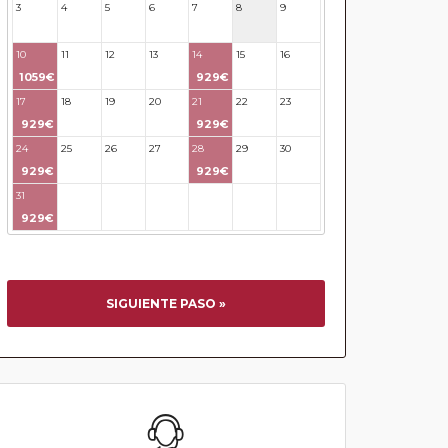
3
4
5
6
7
8
9
10
11
12
13
14
15
16
1059€
929€
17
18
19
20
21
22
23
929€
929€
24
25
26
27
28
29
30
929€
929€
31
32
33
34
35
36
37
929€
SIGUIENTE PASO »