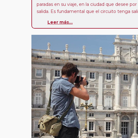
paradas en su viaje, en la ciudad que desee por
salida. Es fundamental que el circuito tenga sali
deseada. El suplemento por parada efectuada es
Leer más...
realiza para tomar otro circuito del mismo pr
Pasajero Club:
este circuito, en cualquier époc
con nosotros en los últimos 3 años y que pert
realiza tras rellenar el cuestionario de satisfacc
contarán con un descuento del 5%.