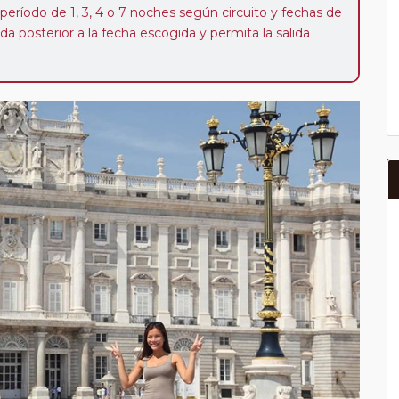
 período de 1, 3, 4 o 7 noches según circuito y fechas de
da posterior a la fecha escogida y permita la salida
 de 40 Euros/52 Dólares por persona. Si la parada se
oveedor no se abonará este suplemento.
a del año, ofrece a los pasajeros que ya hayan viajado
enezcan a nuestro Club de Pasajeros (cuya obtención se
ión en "Mi viaje") o los que estén en luna de miel