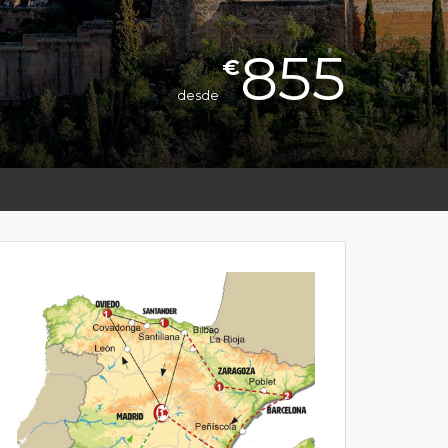
855
€
desde