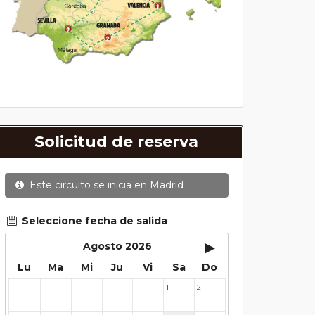
Solicitud de reserva
Este circuito se inicia en
Madrid
Seleccione fecha de salida
▸
Agosto 2026
Lu
Ma
Mi
Ju
Vi
Sa
Do
1
2
27
28
29
30
31