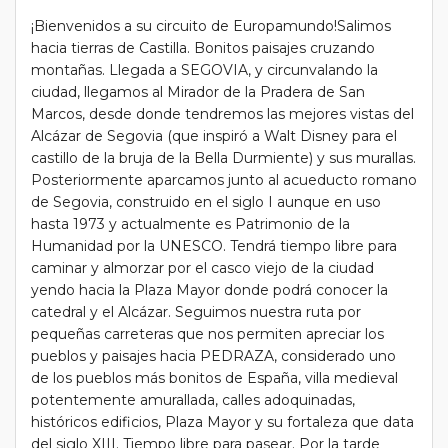
¡Bienvenidos a su circuito de Europamundo!Salimos
hacia tierras de Castilla. Bonitos paisajes cruzando
montañas. Llegada a SEGOVIA, y circunvalando la
ciudad, llegamos al Mirador de la Pradera de San
Marcos, desde donde tendremos las mejores vistas del
Alcázar de Segovia (que inspiró a Walt Disney para el
castillo de la bruja de la Bella Durmiente) y sus murallas.
Posteriormente aparcamos junto al acueducto romano
de Segovia, construido en el siglo I aunque en uso
hasta 1973 y actualmente es Patrimonio de la
Humanidad por la UNESCO. Tendrá tiempo libre para
caminar y almorzar por el casco viejo de la ciudad
yendo hacia la Plaza Mayor donde podrá conocer la
catedral y el Alcázar. Seguimos nuestra ruta por
pequeñas carreteras que nos permiten apreciar los
pueblos y paisajes hacia PEDRAZA, considerado uno
de los pueblos más bonitos de España, villa medieval
potentemente amurallada, calles adoquinadas,
históricos edificios, Plaza Mayor y su fortaleza que data
del siglo XIII. Tiempo libre para pasear. Por la tarde