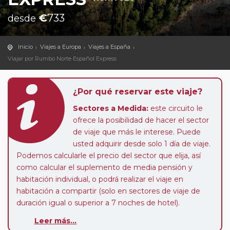
€
733
desde
Inicio
Viajes a Europa
Viajes a España
Viajar por Rumbo Norte Español Express
¿Por qué reservar este viaje?
Sectores a Medida:
este circuito le
ofrece la posibilidad de hacer el sector
de viaje que más le interese. Puede
usted adquirir desde solo 1 día de viaje.
Podemos calcularle el precio del sector que elija, así
como calcular el suplemento de media pensión y
habitación individual, o podrá realizar el viaje en
habitación a compartir (solo en sectores de viaje de
duración igual o superior a 7 noches de hotel).
Paradas en Ruta:
este circuito admite la posibilidad
Leer más...
de que usted pueda programar una o más paradas en