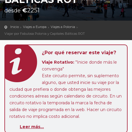
€
2251
desde
Inicio
Viajes a Europa
Viajes a Polonia
Viajar por Fabulosa Polonia y Capitales Bálticas ROT
¿Por qué reservar este viaje?
Viaje Rotativo:
"Inicie donde más le
convenga"
Este circuito permite, sin suplemento
alguno, que usted inicie su viaje por la
ciudad que prefiera o donde obtenga las mejores
condiciones aéreas según calendario de circuito. En un
circuito rotativo la temporada la marca la fecha de
salida de viaje programada en la web. Hacer un circuito
rotativo no implica costo adicional.
Leer más...
Sectores a Medida:
este circuito le ofrece la