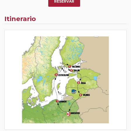
Pasajero Club:
este circuito, en cualquier época del
RESERVAR
año, ofrece a los pasajeros que ya hayan viajado con
nosotros en los últimos 3 años y que pertenezcan a
Itinerario
nuestro Club de Pasajeros (cuya obtención se realiza
tras rellenar el cuestionario de satisfacción en "Mi viaje")
o los que estén en luna de miel contarán con un
descuento del 5%.