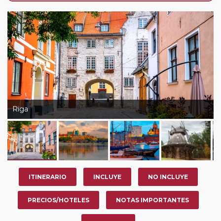
de que usted pueda programar una o más paradas en
su viaje, en la ciudad que desee por período de 1, 3, 4 o
7 noches según circuito y fechas de salida. Es
fundamental que el circuito tenga salida posterior a la
fecha escogida y permita la salida deseada. El
suplemento por parada efectuada es de 40 Euros/52
Dólares por persona. Si la parada se realiza para tomar
otro circuito del mismo proveedor no se abonará este
suplemento.
Riga
Pasajero Club:
este circuito, en cualquier época del
año, ofrece a los pasajeros que ya hayan viajado con
nosotros en los últimos 3 años y que pertenezcan a
nuestro Club de Pasajeros (cuya obtención se realiza
tras rellenar el cuestionario de satisfacción en "Mi viaje")
ITINERARIO
INCLUYE
NO INCLUYE
o los que estén en luna de miel contarán con un
descuento del 5%.
PRECIOS/HOTELES
NOTAS IMPORTANTES