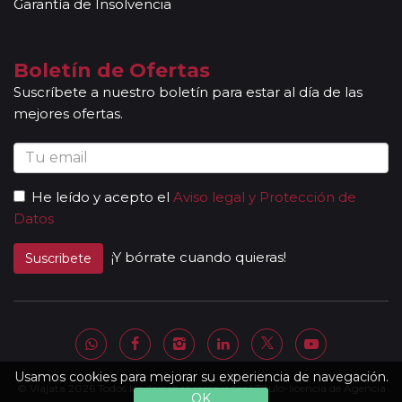
Garantía de Insolvencia
fechas de incorporación / salida no sean las mismas que se
indican en la ruta detallada. En caso de tomar un sector de
viaje, se aceptan reservas a compartir solamente si la
Boletín de Ofertas
duración del sector es de al menos 7 noches de hotel.
Suscríbete a nuestro boletín para estar al día de las
Mayores de 65 años:
las personas mayores de 65 años se
mejores ofertas.
beneficiarán de un descuento del 5% en todos los viajes
programados en temporada baja y durante todo el año en
los circuitos marcados con el símbolo "pasajero club".
Descuentos Niños:
los menores de 3 años no abonan
He leído y acepto el
Aviso legal y Protección de
importe alguno sin tener derecho a servicio alguno
Datos
(atención, el seguro tampoco está incluido). Los padres
abonarán directamente los servicios que pudieran precisar y
¡Y bórrate cuando quieras!
Suscribete
requieran (cuna, etc.). * De 3 a 8 años: Se les ofrece un
descuento del 40% del valor del viaje, el mayor del mercado
(máximo un menor por adulto). * Niños de 9 a 15 años: se les
ofrece un descuento del 10 % en el valor del viaje (no valido
para grupos).
Otras notas a tener en cuenta:
Usamos cookies para mejorar su experiencia de navegación.
© Viajata 2026 Todos los derechos reservados | Título-licencia de Agencia
Todas nuestras rutas, independientemente del
OK