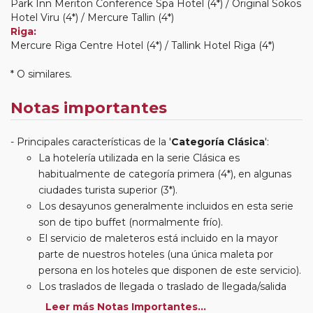
Park Inn Meriton Conference Spa Hotel (4*) / Original Sokos
Hotel Viru (4*) / Mercure Tallin (4*)
Riga:
Mercure Riga Centre Hotel (4*) / Tallink Hotel Riga (4*)
* O similares.
Notas importantes
Principales características de la '
Categoría Clásica
':
La hotelería utilizada en la serie Clásica es
habitualmente de categoría primera (4*), en algunas
ciudades turista superior (3*).
Los desayunos generalmente incluidos en esta serie
son de tipo buffet (normalmente frío).
El servicio de maleteros está incluido en la mayor
parte de nuestros hoteles (una única maleta por
persona en los hoteles que disponen de este servicio).
Los traslados de llegada o traslado de llegada/salida
estarán incluidos según itinerario.
Leer más Notas Importantes...