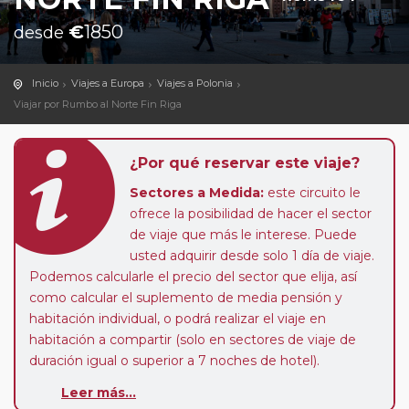
€
1850
desde
Inicio
Viajes a Europa
Viajes a Polonia
Viajar por Rumbo al Norte Fin Riga
¿Por qué reservar este viaje?
Sectores a Medida:
este circuito le
ofrece la posibilidad de hacer el sector
de viaje que más le interese. Puede
usted adquirir desde solo 1 día de viaje.
Podemos calcularle el precio del sector que elija, así
como calcular el suplemento de media pensión y
habitación individual, o podrá realizar el viaje en
habitación a compartir (solo en sectores de viaje de
duración igual o superior a 7 noches de hotel).
Leer más...
Paradas en Ruta:
este circuito admite la posibilidad