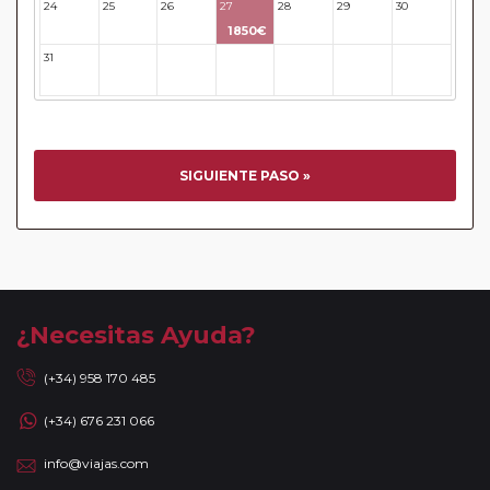
24
25
26
27
28
29
30
tienen vuelos internos incluidos, hay una fecha límite para
1850€
poder emitir billetes. Las reservas/emisión de los vuelos se
31
32
33
34
35
36
37
realizarán con los datos / documentación presentada por el
cliente o que conste en su reserva. Una vez realizada la
reserva y emitido el billete, un error posterior en el nombre
o un nombre incompleto, puede provocar la invalidez del
billete emitido y la necesidad de tener que emitir un nuevo
SIGUIENTE PASO »
billete. No nos responsabilizaremos de los gastos
generados de cancelación y nueva emisión. Hacer una
reserva nueva puede implicar la posibilidad de no conseguir
plazas en los mismos vuelos previstos. Las compañías
aéreas se reservan el derecho de que un billete con un
nombre que no coincida con el que aparece en el
¿Necesitas Ayuda?
pasaporte pueda ser motivo para denegar el embarque a
un viajero.
(+34) 958 170 485
Circuitos con Avión / Tren incluidos:
Las compañías
(+34) 676 231 066
aéreas aceptan facturar un bulto de un máximo 20 kg por
persona. En caso de llevar sobrepeso, deberá abonar
info@viajas.com
directamente el exceso de equipaje a la compañía aérea en