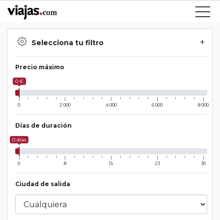
Selecciona tu filtro
Precio máximo
0 €
0
2 000
4 000
6 000
8 000
Días de duración
0 días
0
8
15
23
30
Ciudad de salida