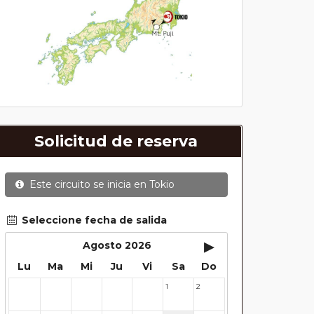
Solicitud de reserva
Este circuito se inicia en
Tokio
Seleccione fecha de salida
▸
Agosto 2026
Lu
Ma
Mi
Ju
Vi
Sa
Do
1
2
27
28
29
30
31