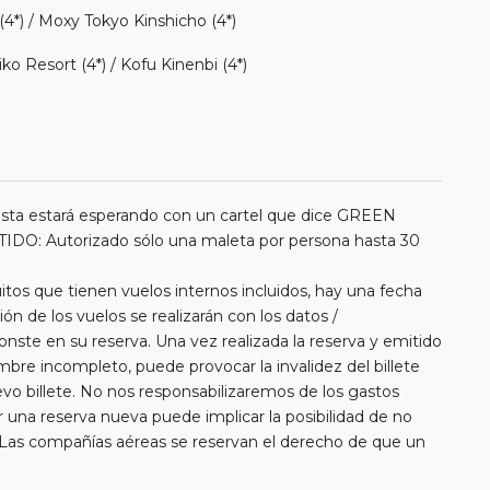
4*) / Moxy Tokyo Kinshicho (4*)
o Resort (4*) / Kofu Kinenbi (4*)
a estará esperando con un cartel que dice GREEN
 Autorizado sólo una maleta por persona hasta 30
itos que tienen vuelos internos incluidos, hay una fecha
ión de los vuelos se realizarán con los datos /
nste en su reserva. Una vez realizada la reserva y emitido
ombre incompleto, puede provocar la invalidez del billete
vo billete. No nos responsabilizaremos de los gastos
una reserva nueva puede implicar la posibilidad de no
 Las compañías aéreas se reservan el derecho de que un
e aparece en el pasaporte pueda ser motivo para denegar