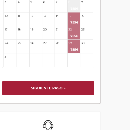
3
4
5
6
7
8
9
755€
10
11
12
13
14
15
16
755€
17
18
19
20
21
22
23
755€
24
25
26
27
28
29
30
755€
31
32
33
34
35
36
37
SIGUIENTE PASO »