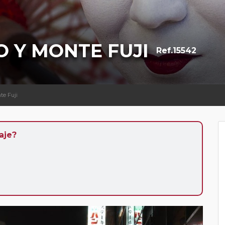
O Y MONTE FUJI
Ref.15542
te Fuji
aje?