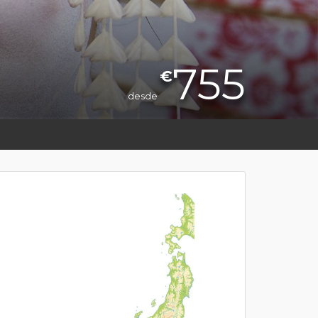
755
€
desde