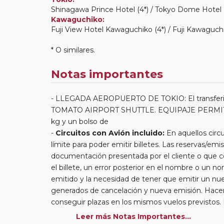
Shinagawa Prince Hotel (4*) / Tokyo Dome Hotel (
Kawaguchiko:
Fuji View Hotel Kawaguchiko (4*) / Fuji Kawaguchik
* O similares.
Notas importantes
LLEGADA AEROPUERTO DE TOKIO: El transferist
TOMATO AIRPORT SHUTTLE. EQUIPAJE PERMITIDO:
kg y un bolso de
Circuitos con Avión incluido:
En aquellos circu
límite para poder emitir billetes. Las reservas/emis
documentación presentada por el cliente o que co
el billete, un error posterior en el nombre o un n
emitido y la necesidad de tener que emitir un nue
generados de cancelación y nueva emisión. Hacer 
conseguir plazas en los mismos vuelos previstos.
billete con un nombre que no coincida con el qu
Leer más Notas Importantes...